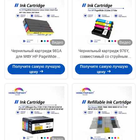
Видео
Видео
Чернильный картридж 981A
Чернильный картридж 976Y,
для МФУ HP PageWide
совместимый со струйным
Enterprise 556dn 556xh Flow
принтером HP PageWide 552dw
Получите самую лучшую
Получите самую лучшую
586z 586dn
577dw
цену
цену
Видео