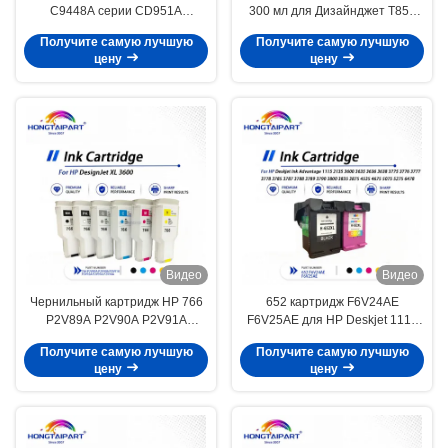
C9448A серии CD951A
300 мл для Дизайнджет Т850
подходит для HP Z2100 Z5200
Т950 498П6А 676М6А 676М7А
Получите самую лучшую
Получите самую лучшую
Z5400 Z3200
676М8А
цену
цену
Видео
Видео
Чернильный картридж HP 766
652 картридж F6V24AE
P2V89A P2V90A P2V91A
F6V25AE для HP Deskjet 1115
P2V92A P2V93A для DesignJet
2135 3600 3635 3636 3638
Получите самую лучшую
Получите самую лучшую
XL 3600
цену
цену