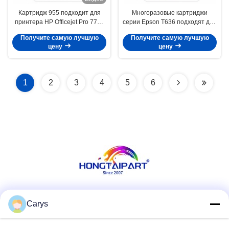
Картридж 955 подходит для
Многоразовые картриджи
принтера HP Officejet Pro 7740
серии Epson T636 подходят для
8710 8720 8730
Stylus Pro 7900 7890 7908 9908
Получите самую лучшую
Получите самую лучшую
цену
цену
1
2
3
4
5
6
Социальные сети
Carys