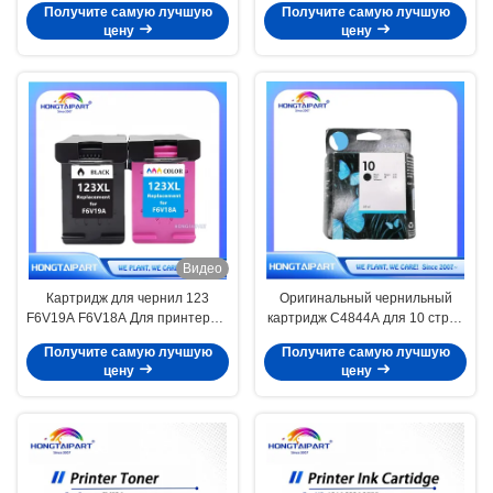
Получите самую лучшую
Получите самую лучшую
400 800 Sg400 Sg800 Sg400na
цену
цену
Sg400EU Sg800na
Видео
Картридж для чернил 123
Оригинальный чернильный
F6V19A F6V18A Для принтера и
картридж C4844A для 10 струй
копировальщика HP DeskJet
500 800 815 820 1000 9110
Получите самую лучшую
Получите самую лучшую
2130 2620 2630 2632
9120 9130 Черный
цену
цену
HONGTAIPART